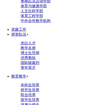
做得更好。
此外，队列比赛也促使每个队员更加注重团队精神
的凝聚力则是成功的关键因素。通过这场比赛，队
于生活与工作之中。
总的来说，这场队列比赛不仅仅是一场简单的竞技
通过这场比赛，队员们不仅在体能、技巧上得到了
种经历将成为他们人生中一段难忘的记忆，激励他