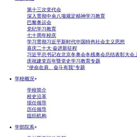
除此之外，团队的鼓励与支持也是非常重要的。队
弃的念头。在这种时候，队友之间的鼓励与支持成
队员们能够在比赛中展现出超乎想象的韧性。
3、挑战中的心理战术与成长
队列比赛不仅是体能的较量，更是一场心理上的较
理自己的情绪与压力。面对对手的逼近，如何在心
的难题。
比赛中，心理战术的运用尤为关键。队员们常常通
时，他们也需要迅速适应外部的变化与挑战，调整
整能力，正是比赛中团队和个人成长的重要体现。
通过多次挑战，队员们不仅在技巧上得到了提升，
下保持冷静，如何在失败中汲取经验，如何在关键
人生道路上的宝贵财富。
4、比赛后的反思与总结
队列比赛结束后，每个队员都进入了深刻的反思阶
对比赛过程中的收获与成长的总结。队员们会回顾