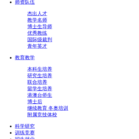
《队列比赛中的激烈较
忘的挑战之旅》
2026-03-14
1
文章摘要：在一场充满挑战与竞技精神的队列比赛
切的团队协作，共同面对了激烈的较量。比赛中的
最为关键的则是团队之间的配合与默契。每一次挑
体力的比拼，更是一场情感和精神上的洗礼。本文
战术与成长，以及比赛后的深刻反思与总结四个方
1、队列比赛中的激烈较量
队列比赛作为一种充满挑战的竞技项目，不仅仅是