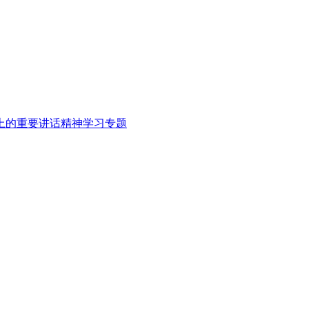
列比赛充满了高强度的挑战，队员们常常会在疲惫时产生放
为了他们克服困难、坚持到底的动力源泉。通过相互扶持，
量。每一个挑战的背后，都涉及到队员如何在极限条件下管
理上保持冷静，避免因紧张而影响表现，是参赛者必须克服
过自我激励、情绪调节等方式，保持最佳的竞技状态。同
战略，以便应对可能出现的各种突发状况。这种心理上的调
更多的是在心理素质上得到了锻炼。他们学会了如何在压力
时刻鼓起勇气迎接挑战。这些成长和收获，将成为他们未来
段。虽然比赛的结果可能会让一些人感到遗憾，但更多的是
每一个环节，分析自己的优点与不足，以便在下一次比赛中