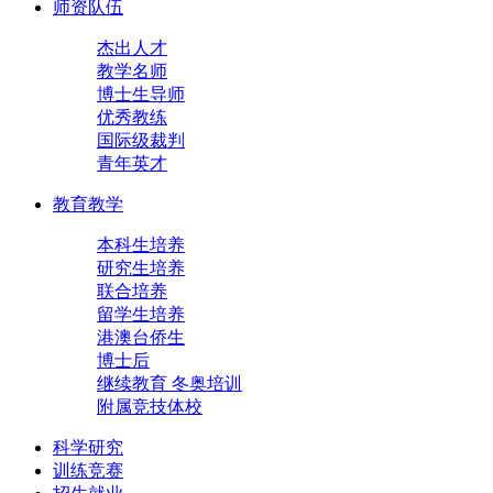
地址
宜昌市开发区大连路8号