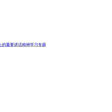
导航
网站地图
是亚洲体
介绍
milan米兰
SiteMap
即登录,
经典案例
动服务点燃
集团新闻
服务类型
接洽
米兰体育